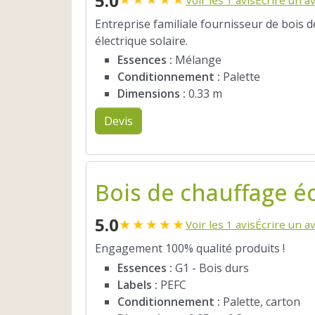
5.0
Entreprise familiale fournisseur de bois 
électrique solaire.
Essences :
Mélange
Conditionnement :
Palette
Dimensions :
0.33 m
Devis
Bois de chauffage é
5.0
★
★
★
★
★
Voir les 1 avis
Écrire un av
Engagement 100% qualité produits !
Essences :
G1 - Bois durs
Labels :
PEFC
Conditionnement :
Palette, carton