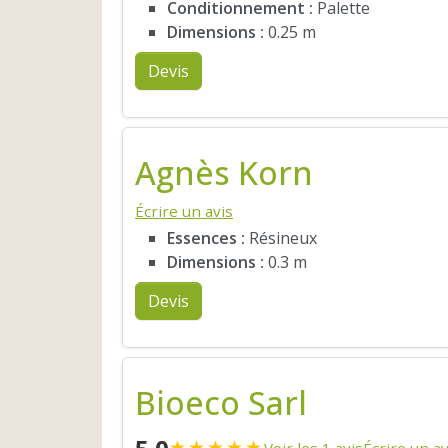
Conditionnement :
Palette
Dimensions :
0.25 m
Devis
Agnès Korn
Écrire un avis
Essences :
Résineux
Dimensions :
0.3 m
Devis
Bioeco Sarl
★
★
★
★
★
Voir les 1 avis
Écrire un av