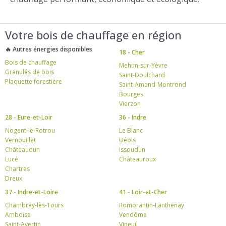
Votre bois de chauffage en région
🔥 Autres énergies disponibles
18 - Cher
Bois de chauffage
Mehun-sur-Yèvre
Granulés de bois
Saint-Doulchard
Plaquette forestière
Saint-Amand-Montrond
Bourges
Vierzon
28 - Eure-et-Loir
36 - Indre
Nogent-le-Rotrou
Le Blanc
Vernouillet
Déols
Châteaudun
Issoudun
Lucé
Châteauroux
Chartres
Dreux
37 - Indre-et-Loire
41 - Loir-et-Cher
Chambray-lès-Tours
Romorantin-Lanthenay
Amboise
Vendôme
Saint-Avertin
Vineuil