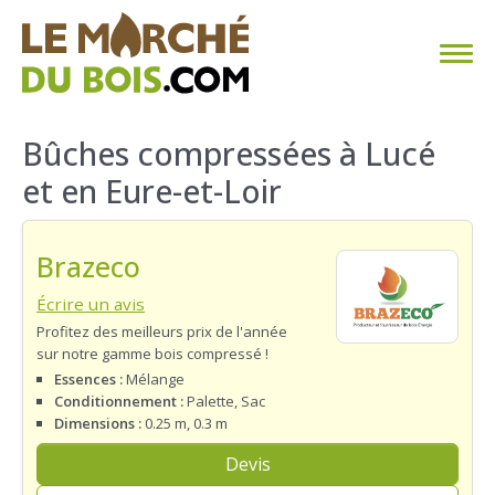
CHAUFFAGE AU BOIS
Bûches compressées à Lucé
et en Eure-et-Loir
FAQ
CALCULER SA CONSOMMATION
Brazeco
TROUVER SON FOURNISSEUR
Écrire un avis
Profitez des meilleurs prix de l'année
sur notre gamme bois compressé !
BLOG
Essences :
Mélange
Conditionnement :
Palette, Sac
ESPACE PRO
Dimensions :
0.25 m, 0.3 m
Devis