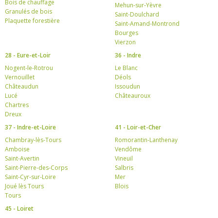
Bois de chauffage
Mehun-sur-Yèvre
Granulés de bois
Saint-Doulchard
Plaquette forestière
Saint-Amand-Montrond
Bourges
Vierzon
28 - Eure-et-Loir
36 - Indre
Nogent-le-Rotrou
Le Blanc
Vernouillet
Déols
Châteaudun
Issoudun
Lucé
Châteauroux
Chartres
Dreux
37 - Indre-et-Loire
41 - Loir-et-Cher
Chambray-lès-Tours
Romorantin-Lanthenay
Amboise
Vendôme
Saint-Avertin
Vineuil
Saint-Pierre-des-Corps
Salbris
Saint-Cyr-sur-Loire
Mer
Joué lès Tours
Blois
Tours
45 - Loiret