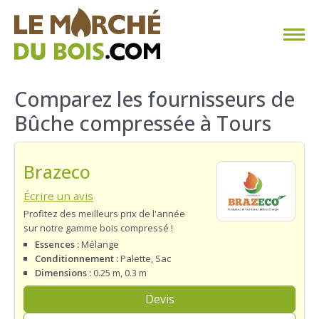
CHAUFFAGE AU BOIS
Comparez les fournisseurs de
Bûche compressée à Tours
FAQ
CALCULER SA CONSOMMATION
Brazeco
TROUVER SON FOURNISSEUR
Écrire un avis
Profitez des meilleurs prix de l'année
sur notre gamme bois compressé !
BLOG
Essences :
Mélange
Conditionnement :
Palette, Sac
ESPACE PRO
Dimensions :
0.25 m, 0.3 m
Devis