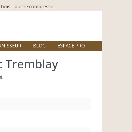
 bois - buche compressé.
RNISSEUR
BLOG
ESPACE PRO
c Tremblay
é.