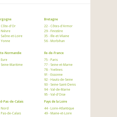
urgogne
Bretagne
- Côte-d'Or
22 - Côtes-d'Armor
- Nièvre
29 - Finistère
- Saône-et-Loire
35 - Ille-et-Vilaine
- Yonne
56 - Morbihan
te-Normandie
Ile-de-France
- Eure
75 - Paris
- Seine-Maritime
77 - Seine-et-Marne
78 - Yvelines
91 - Essonne
92 - Hauts-de-Seine
93 - Seine-Saint-Denis
94 - Val-de-Marne
95 - Val-d'Oise
d-Pas-de-Calais
Pays de la Loire
- Nord
44 - Loire-Atlantique
- Pas-de-Calais
49 - Maine-et-Loire