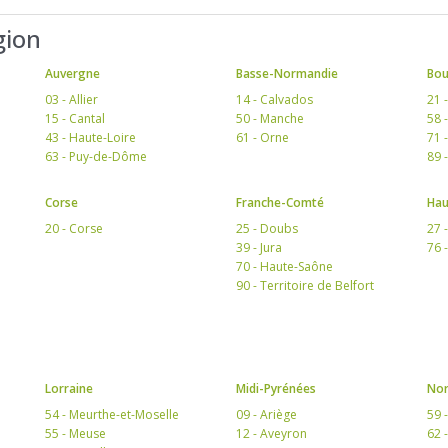
gion
Auvergne
Basse-Normandie
Bo
03 - Allier
14 - Calvados
21 
15 - Cantal
50 - Manche
58 
43 - Haute-Loire
61 - Orne
71 
63 - Puy-de-Dôme
89 
Corse
Franche-Comté
Hau
20 - Corse
25 - Doubs
27 
39 - Jura
76 
70 - Haute-Saône
90 - Territoire de Belfort
Lorraine
Midi-Pyrénées
Nor
54 - Meurthe-et-Moselle
09 - Ariège
59 
55 - Meuse
12 - Aveyron
62 