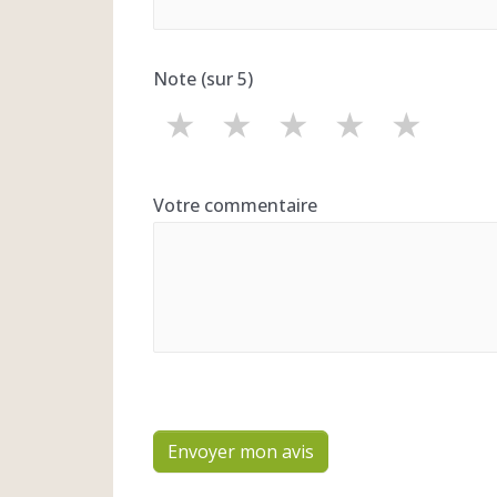
Note (sur 5)
★
★
★
★
★
Votre commentaire
Envoyer mon avis