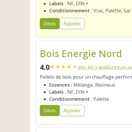
Labels :
NF, DIN +
Conditionnement :
Vrac, Palette, Sac
Devis
Appeler
Bois Energie Nord
4.0
★
★
★
★
★
Voir les 1 avis
Écrire un av
Pellets de bois pour un chauffage perfor
Essences :
Mélange, Résineux
Labels :
NF, DIN +
Conditionnement :
Palette
Devis
Appeler