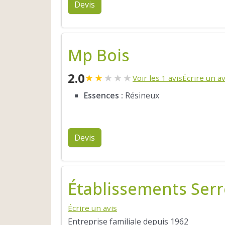
Devis
Mp Bois
2.0
★
★
★
★
★
Voir les 1 avis
Écrire un av
Essences :
Résineux
Devis
Établissements Serre
Écrire un avis
Entreprise familiale depuis 1962