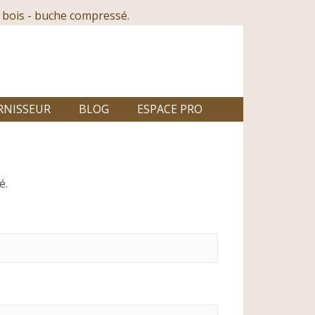
 bois - buche compressé.
RNISSEUR
BLOG
ESPACE PRO
é.