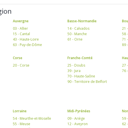
gion
Auvergne
Basse-Normandie
Bo
03 - Allier
14 - Calvados
21 
15 - Cantal
50 - Manche
58 
43 - Haute-Loire
61 - Orne
71 
63 - Puy-de-Dôme
89 
Corse
Franche-Comté
Hau
20 - Corse
25 - Doubs
27 
39 - Jura
76 
70 - Haute-Saône
90 - Territoire de Belfort
Lorraine
Midi-Pyrénées
Nor
54 - Meurthe-et-Moselle
09 - Ariège
59 
55 - Meuse
12 - Aveyron
62 