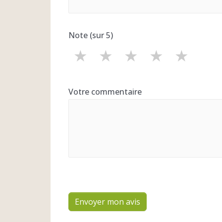
Note (sur 5)
★
★
★
★
★
Votre commentaire
Envoyer mon avis