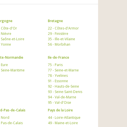
urgogne
Bretagne
- Côte-d'Or
22 - Côtes-d'Armor
- Nièvre
29 - Finistère
- Saône-et-Loire
35 - Ille-et-Vilaine
- Yonne
56 - Morbihan
te-Normandie
Ile-de-France
- Eure
75 - Paris
- Seine-Maritime
77 - Seine-et-Marne
78 - Yvelines
91 - Essonne
92 - Hauts-de-Seine
93 - Seine-Saint-Denis
94 - Val-de-Marne
95 - Val-d'Oise
d-Pas-de-Calais
Pays de la Loire
- Nord
44 - Loire-Atlantique
- Pas-de-Calais
49 - Maine-et-Loire