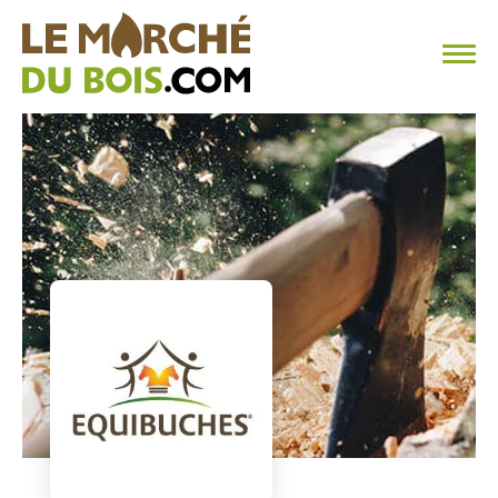
CHAUFFAGE AU BOIS
FAQ
CALCULER SA CONSOMMATION
TROUVER SON FOURNISSEUR
BLOG
ESPACE PRO