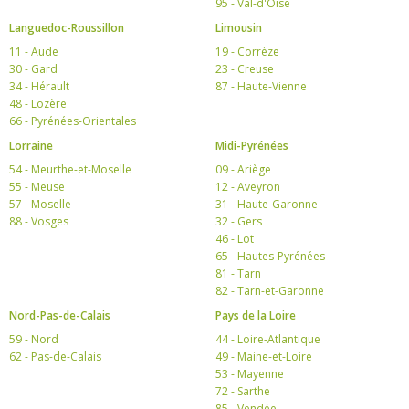
95 - Val-d'Oise
Languedoc-Roussillon
Limousin
11 - Aude
19 - Corrèze
30 - Gard
23 - Creuse
34 - Hérault
87 - Haute-Vienne
48 - Lozère
66 - Pyrénées-Orientales
Lorraine
Midi-Pyrénées
54 - Meurthe-et-Moselle
09 - Ariège
55 - Meuse
12 - Aveyron
57 - Moselle
31 - Haute-Garonne
88 - Vosges
32 - Gers
46 - Lot
65 - Hautes-Pyrénées
81 - Tarn
82 - Tarn-et-Garonne
Nord-Pas-de-Calais
Pays de la Loire
59 - Nord
44 - Loire-Atlantique
62 - Pas-de-Calais
49 - Maine-et-Loire
53 - Mayenne
72 - Sarthe
85 - Vendée