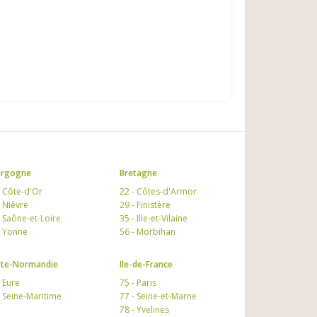
urgogne
Bretagne
- Côte-d'Or
22 - Côtes-d'Armor
- Nièvre
29 - Finistère
- Saône-et-Loire
35 - Ille-et-Vilaine
- Yonne
56 - Morbihan
te-Normandie
Ile-de-France
- Eure
75 - Paris
- Seine-Maritime
77 - Seine-et-Marne
78 - Yvelines