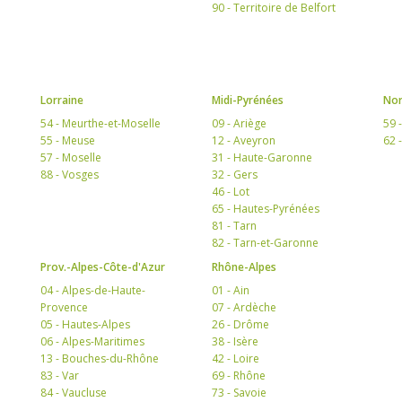
90 - Territoire de Belfort
Lorraine
Midi-Pyrénées
Nor
54 - Meurthe-et-Moselle
09 - Ariège
59 
55 - Meuse
12 - Aveyron
62 
57 - Moselle
31 - Haute-Garonne
88 - Vosges
32 - Gers
46 - Lot
65 - Hautes-Pyrénées
81 - Tarn
82 - Tarn-et-Garonne
Prov.-Alpes-Côte-d'Azur
Rhône-Alpes
04 - Alpes-de-Haute-
01 - Ain
Provence
07 - Ardèche
05 - Hautes-Alpes
26 - Drôme
06 - Alpes-Maritimes
38 - Isère
13 - Bouches-du-Rhône
42 - Loire
83 - Var
69 - Rhône
84 - Vaucluse
73 - Savoie