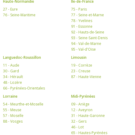
Haute-Normandie
Ile-de-France
27 - Eure
75 - Paris
76 - Seine-Maritime
77 - Seine-et-Marne
78 - Yvelines
91 - Essonne
92 - Hauts-de-Seine
93 - Seine-Saint-Denis
94 - Val-de-Marne
95 - Val-d'Oise
Languedoc-Roussillon
Limousin
11 - Aude
19 - Corrèze
30 - Gard
23 - Creuse
34 - Hérault
87 - Haute-Vienne
48 - Lozère
66 - Pyrénées-Orientales
Lorraine
Midi-Pyrénées
54 - Meurthe-et-Moselle
09 - Ariège
55 - Meuse
12 - Aveyron
57 - Moselle
31 - Haute-Garonne
88 - Vosges
32 - Gers
46 - Lot
65 - Hautes-Pyrénées