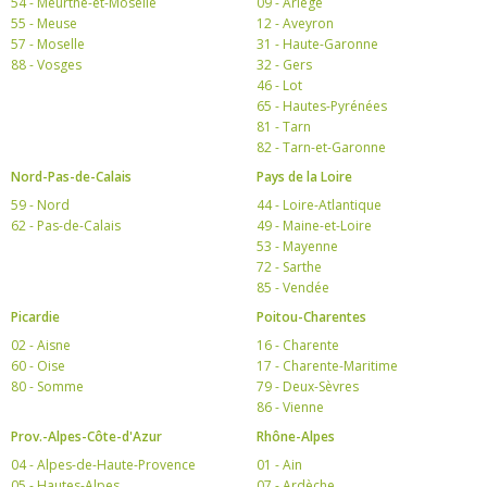
54 - Meurthe-et-Moselle
09 - Ariège
55 - Meuse
12 - Aveyron
57 - Moselle
31 - Haute-Garonne
88 - Vosges
32 - Gers
46 - Lot
65 - Hautes-Pyrénées
81 - Tarn
82 - Tarn-et-Garonne
Nord-Pas-de-Calais
Pays de la Loire
59 - Nord
44 - Loire-Atlantique
62 - Pas-de-Calais
49 - Maine-et-Loire
53 - Mayenne
72 - Sarthe
85 - Vendée
Picardie
Poitou-Charentes
02 - Aisne
16 - Charente
60 - Oise
17 - Charente-Maritime
80 - Somme
79 - Deux-Sèvres
86 - Vienne
Prov.-Alpes-Côte-d'Azur
Rhône-Alpes
04 - Alpes-de-Haute-Provence
01 - Ain
05 - Hautes-Alpes
07 - Ardèche