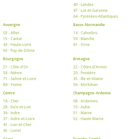
40 - Landes
47 - Lot-et-Garonne
64 - Pyrénées-Atlantiques
Auvergne
Basse-Normandie
03 - Allier
14 - Calvados
15 - Cantal
50 - Manche
43 - Haute-Loire
61 - Orne
63 - Puy-de-Dôme
Bourgogne
Bretagne
21 - Côte-d'Or
22 - Côtes-d'Armor
58 - Nièvre
29 - Finistère
71 - Saône-et-Loire
35 - Ille-et-Vilaine
89 - Yonne
56 - Morbihan
Centre
Champagne-Ardenne
18 - Cher
08 - Ardennes
28 - Eure-et-Loir
10 - Aube
36 - Indre
51 - Marne
37 - Indre-et-Loire
52 - Haute-Marne
41 - Loir-et-Cher
45 - Loiret
Corse
Franche-Comté