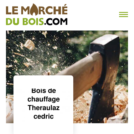
CHAUFFAGE AU BOIS
FAQ
CALCULER SA CONSOMMATION
TROUVER SON FOURNISSEUR
BLOG
ESPACE PRO