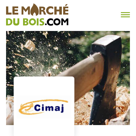
CHAUFFAGE AU BOIS
FAQ
CALCULER SA CONSOMMATION
TROUVER SON FOURNISSEUR
BLOG
ESPACE PRO