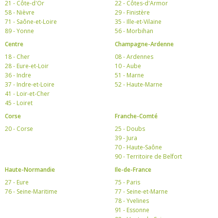
21 - Côte-d'Or
22 - Côtes-d'Armor
58 - Nièvre
29 - Finistère
71 - Saône-et-Loire
35 - Ille-et-Vilaine
89 - Yonne
56 - Morbihan
Centre
Champagne-Ardenne
18 - Cher
08 - Ardennes
28 - Eure-et-Loir
10 - Aube
36 - Indre
51 - Marne
37 - Indre-et-Loire
52 - Haute-Marne
41 - Loir-et-Cher
45 - Loiret
Corse
Franche-Comté
20 - Corse
25 - Doubs
39 - Jura
70 - Haute-Saône
90 - Territoire de Belfort
Haute-Normandie
Ile-de-France
27 - Eure
75 - Paris
76 - Seine-Maritime
77 - Seine-et-Marne
78 - Yvelines
91 - Essonne