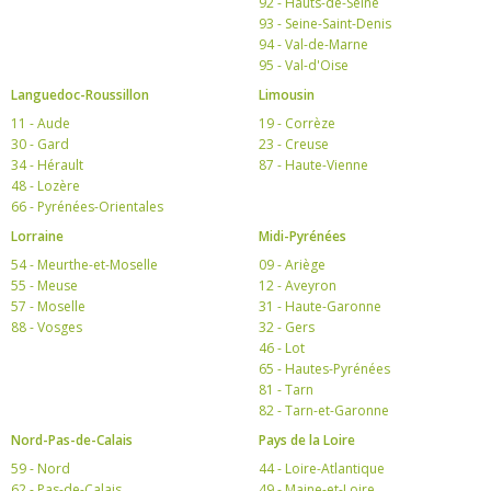
92 - Hauts-de-Seine
93 - Seine-Saint-Denis
94 - Val-de-Marne
95 - Val-d'Oise
Languedoc-Roussillon
Limousin
11 - Aude
19 - Corrèze
30 - Gard
23 - Creuse
34 - Hérault
87 - Haute-Vienne
48 - Lozère
66 - Pyrénées-Orientales
Lorraine
Midi-Pyrénées
54 - Meurthe-et-Moselle
09 - Ariège
55 - Meuse
12 - Aveyron
57 - Moselle
31 - Haute-Garonne
88 - Vosges
32 - Gers
46 - Lot
65 - Hautes-Pyrénées
81 - Tarn
82 - Tarn-et-Garonne
Nord-Pas-de-Calais
Pays de la Loire
59 - Nord
44 - Loire-Atlantique
62 - Pas-de-Calais
49 - Maine-et-Loire