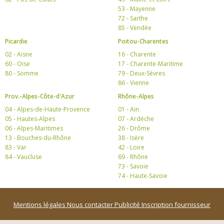
53 - Mayenne
72 - Sarthe
85 - Vendée
Picardie
Poitou-Charentes
02 - Aisne
16 - Charente
60 - Oise
17 - Charente-Maritime
80 - Somme
79 - Deux-Sèvres
86 - Vienne
Prov.-Alpes-Côte-d'Azur
Rhône-Alpes
04 - Alpes-de-Haute-Provence
01 - Ain
05 - Hautes-Alpes
07 - Ardèche
06 - Alpes-Maritimes
26 - Drôme
13 - Bouches-du-Rhône
38 - Isère
83 - Var
42 - Loire
84 - Vaucluse
69 - Rhône
73 - Savoie
74 - Haute-Savoie
Mentions légales
Nous contacter
Publicité
Inscription fournisseur