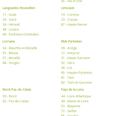
95 - Val-d'Oise
Languedoc-Roussillon
Limousin
11 - Aude
19 - Corrèze
30 - Gard
23 - Creuse
34 - Hérault
87 - Haute-Vienne
48 - Lozère
66 - Pyrénées-Orientales
Lorraine
Midi-Pyrénées
54 - Meurthe-et-Moselle
09 - Ariège
55 - Meuse
12 - Aveyron
57 - Moselle
31 - Haute-Garonne
88 - Vosges
32 - Gers
46 - Lot
65 - Hautes-Pyrénées
81 - Tarn
82 - Tarn-et-Garonne
Nord-Pas-de-Calais
Pays de la Loire
59 - Nord
44 - Loire-Atlantique
62 - Pas-de-Calais
49 - Maine-et-Loire
53 - Mayenne
72 - Sarthe
85 - Vendée