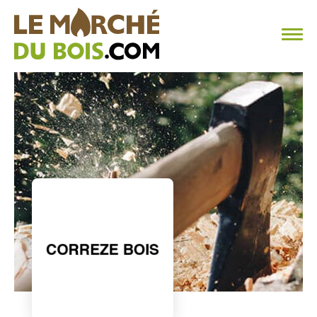
CHAUFFAGE AU BOIS
FAQ
CALCULER SA CONSOMMATION
TROUVER SON FOURNISSEUR
BLOG
ESPACE PRO