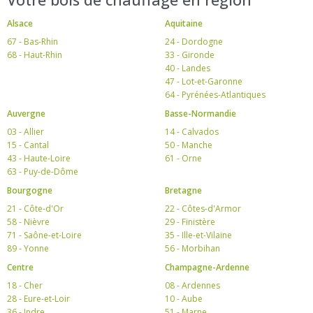
Alsace
Aquitaine
67 - Bas-Rhin
24 - Dordogne
68 - Haut-Rhin
33 - Gironde
40 - Landes
47 - Lot-et-Garonne
64 - Pyrénées-Atlantiques
Auvergne
Basse-Normandie
03 - Allier
14 - Calvados
15 - Cantal
50 - Manche
43 - Haute-Loire
61 - Orne
63 - Puy-de-Dôme
Bourgogne
Bretagne
21 - Côte-d'Or
22 - Côtes-d'Armor
58 - Nièvre
29 - Finistère
71 - Saône-et-Loire
35 - Ille-et-Vilaine
89 - Yonne
56 - Morbihan
Centre
Champagne-Ardenne
18 - Cher
08 - Ardennes
28 - Eure-et-Loir
10 - Aube
36 - Indre
51 - Marne