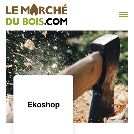
CHAUFFAGE AU BOIS
FAQ
CALCULER SA CONSOMMATION
TROUVER SON FOURNISSEUR
BLOG
ESPACE PRO