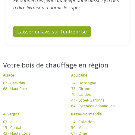
Personnel très gentil au téléphonne aussi il y a rien
a dire livraison a domicile super
Laisser un avis sur l'entreprise
Votre bois de chauffage en région
Alsace
Aquitaine
67 - Bas-Rhin
24 - Dordogne
68 - Haut-Rhin
33 - Gironde
40 - Landes
47 - Lot-et-Garonne
64 - Pyrénées-Atlantiques
Auvergne
Basse-Normandie
03 - Allier
14 - Calvados
15 - Cantal
50 - Manche
43 - Haute-Loire
61 - Orne