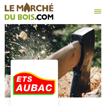
CHAUFFAGE AU BOIS
FAQ
CALCULER SA CONSOMMATION
TROUVER SON FOURNISSEUR
BLOG
ESPACE PRO