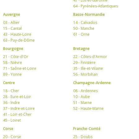
47 - Lot-et-Garonne
64 - Pyrénées-Atlantiques
Auvergne
Basse-Normandie
03 - Allier
14 - Calvados
15 - Cantal
50 - Manche
43 - Haute-Loire
61 - Orne
63 - Puy-de-Dôme
Bourgogne
Bretagne
21 - Côte-d'Or
22 - Côtes-d'Armor
58 - Nièvre
29 - Finistère
71 - Saône-et-Loire
35 - Ille-et-Vilaine
89 - Yonne
56 - Morbihan
Centre
Champagne-Ardenne
18 - Cher
08 - Ardennes
28 - Eure-et-Loir
10 - Aube
36 - Indre
51 - Marne
37 - Indre-et-Loire
52 - Haute-Marne
41 - Loir-et-Cher
45 - Loiret
Corse
Franche-Comté
20 - Corse
25 - Doubs