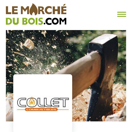
CHAUFFAGE AU BOIS
FAQ
CALCULER SA CONSOMMATION
TROUVER SON FOURNISSEUR
BLOG
ESPACE PRO