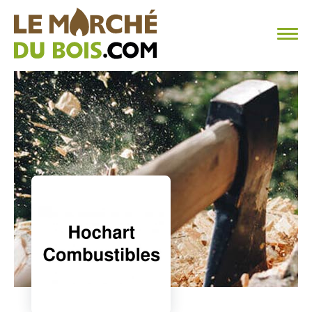
CHAUFFAGE AU BOIS
FAQ
CALCULER SA CONSOMMATION
TROUVER SON FOURNISSEUR
BLOG
ESPACE PRO