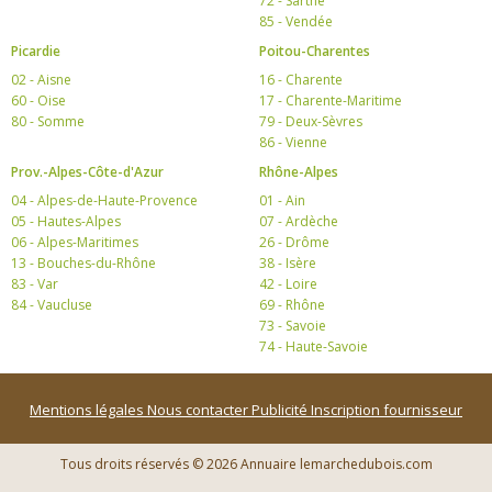
72 - Sarthe
85 - Vendée
Picardie
Poitou-Charentes
02 - Aisne
16 - Charente
60 - Oise
17 - Charente-Maritime
80 - Somme
79 - Deux-Sèvres
86 - Vienne
Prov.-Alpes-Côte-d'Azur
Rhône-Alpes
04 - Alpes-de-Haute-Provence
01 - Ain
05 - Hautes-Alpes
07 - Ardèche
06 - Alpes-Maritimes
26 - Drôme
13 - Bouches-du-Rhône
38 - Isère
83 - Var
42 - Loire
84 - Vaucluse
69 - Rhône
73 - Savoie
74 - Haute-Savoie
Mentions légales
Nous contacter
Publicité
Inscription fournisseur
Tous droits réservés © 2026 Annuaire lemarchedubois.com