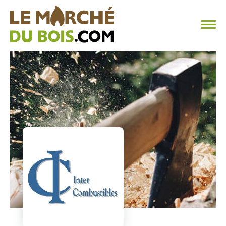
CHAUFFAGE AU BOIS
FAQ
CALCULER SA CONSOMMATION
TROUVER SON FOURNISSEUR
BLOG
ESPACE PRO