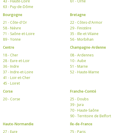
43 - Haute-Loire
61 - Orne
63 - Puy-de-Dôme
Bourgogne
Bretagne
21 - Côte-d'Or
22 - Côtes-d'Armor
58 - Nièvre
29 - Finistère
71 - Saône-et-Loire
35 - Ille-et-Vilaine
89 - Yonne
56 - Morbihan
Centre
Champagne-Ardenne
18 - Cher
08 - Ardennes
28 - Eure-et-Loir
10 - Aube
36 - Indre
51 - Marne
37 - Indre-et-Loire
52 - Haute-Marne
41 - Loir-et-Cher
45 - Loiret
Corse
Franche-Comté
20 - Corse
25 - Doubs
39 - Jura
70 - Haute-Saône
90 - Territoire de Belfort
Haute-Normandie
Ile-de-France
27 - Eure
75 - Paris