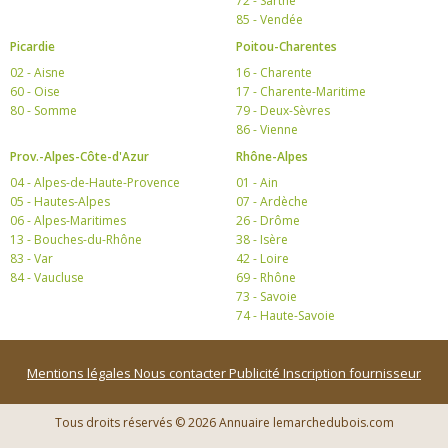
72 - Sarthe
85 - Vendée
Picardie
Poitou-Charentes
02 - Aisne
16 - Charente
60 - Oise
17 - Charente-Maritime
80 - Somme
79 - Deux-Sèvres
86 - Vienne
Prov.-Alpes-Côte-d'Azur
Rhône-Alpes
04 - Alpes-de-Haute-Provence
01 - Ain
05 - Hautes-Alpes
07 - Ardèche
06 - Alpes-Maritimes
26 - Drôme
13 - Bouches-du-Rhône
38 - Isère
83 - Var
42 - Loire
84 - Vaucluse
69 - Rhône
73 - Savoie
74 - Haute-Savoie
Mentions légales
Nous contacter
Publicité
Inscription fournisseur
Tous droits réservés © 2026 Annuaire lemarchedubois.com