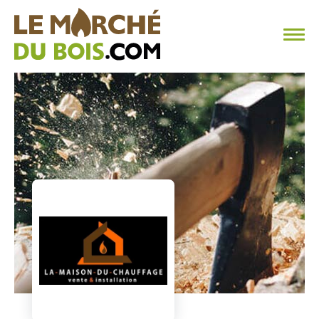
CHAUFFAGE AU BOIS
FAQ
CALCULER SA CONSOMMATION
TROUVER SON FOURNISSEUR
BLOG
ESPACE PRO