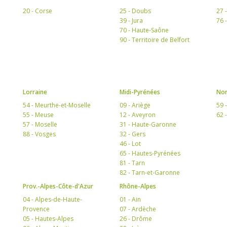
20 - Corse
25 - Doubs
27 
39 - Jura
76 
70 - Haute-Saône
90 - Territoire de Belfort
Lorraine
Midi-Pyrénées
Nor
54 - Meurthe-et-Moselle
09 - Ariège
59 
55 - Meuse
12 - Aveyron
62 
57 - Moselle
31 - Haute-Garonne
88 - Vosges
32 - Gers
46 - Lot
65 - Hautes-Pyrénées
81 - Tarn
82 - Tarn-et-Garonne
Prov.-Alpes-Côte-d'Azur
Rhône-Alpes
04 - Alpes-de-Haute-
01 - Ain
Provence
07 - Ardèche
05 - Hautes-Alpes
26 - Drôme