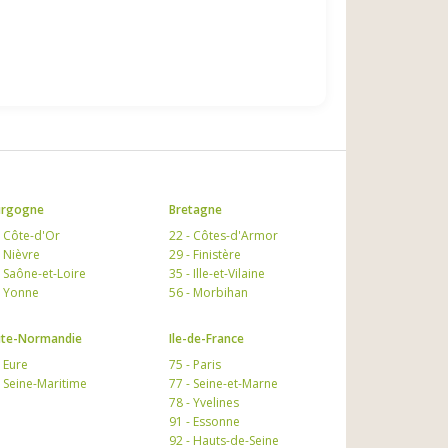
urgogne
Bretagne
- Côte-d'Or
22 - Côtes-d'Armor
- Nièvre
29 - Finistère
- Saône-et-Loire
35 - Ille-et-Vilaine
- Yonne
56 - Morbihan
te-Normandie
Ile-de-France
- Eure
75 - Paris
- Seine-Maritime
77 - Seine-et-Marne
78 - Yvelines
91 - Essonne
92 - Hauts-de-Seine