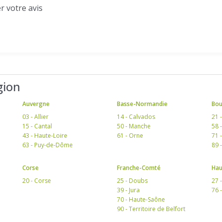
r votre avis
gion
Auvergne
Basse-Normandie
Bo
03 - Allier
14 - Calvados
21 
15 - Cantal
50 - Manche
58 
43 - Haute-Loire
61 - Orne
71 
63 - Puy-de-Dôme
89 
Corse
Franche-Comté
Hau
20 - Corse
25 - Doubs
27 
39 - Jura
76 
70 - Haute-Saône
90 - Territoire de Belfort