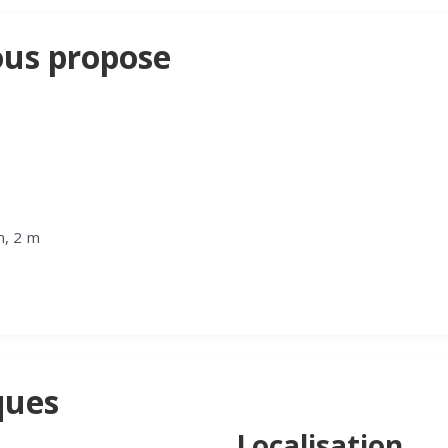
ous propose
m, 2 m
ques
Localisation