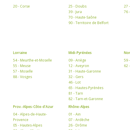
20 - Corse
25 - Doubs
27 
39 - Jura
76 
70 - Haute-Saône
90 - Territoire de Belfort
Lorraine
Midi-Pyrénées
Nor
54 - Meurthe-et-Moselle
09 - Ariège
59 
55 - Meuse
12 - Aveyron
62 
57 - Moselle
31 - Haute-Garonne
88 - Vosges
32 - Gers
46 - Lot
65 - Hautes-Pyrénées
81 - Tarn
82 - Tarn-et-Garonne
Prov.-Alpes-Côte-d'Azur
Rhône-Alpes
04 - Alpes-de-Haute-
01 - Ain
Provence
07 - Ardèche
05 - Hautes-Alpes
26 - Drôme