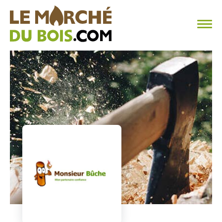
CHAUFFAGE AU BOIS
FAQ
CALCULER SA CONSOMMATION
TROUVER SON FOURNISSEUR
BLOG
ESPACE PRO