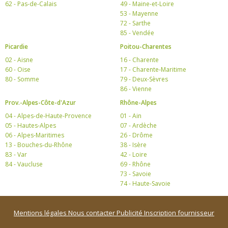
62 - Pas-de-Calais
49 - Maine-et-Loire
53 - Mayenne
72 - Sarthe
85 - Vendée
Picardie
Poitou-Charentes
02 - Aisne
16 - Charente
60 - Oise
17 - Charente-Maritime
80 - Somme
79 - Deux-Sèvres
86 - Vienne
Prov.-Alpes-Côte-d'Azur
Rhône-Alpes
04 - Alpes-de-Haute-Provence
01 - Ain
05 - Hautes-Alpes
07 - Ardèche
06 - Alpes-Maritimes
26 - Drôme
13 - Bouches-du-Rhône
38 - Isère
83 - Var
42 - Loire
84 - Vaucluse
69 - Rhône
73 - Savoie
74 - Haute-Savoie
Mentions légales
Nous contacter
Publicité
Inscription fournisseur