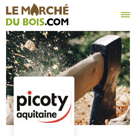
CHAUFFAGE AU BOIS
FAQ
CALCULER SA CONSOMMATION
TROUVER SON FOURNISSEUR
BLOG
ESPACE PRO