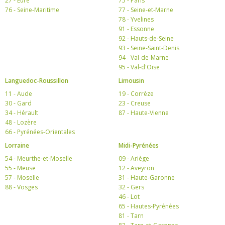
27 - Eure
75 - Paris
76 - Seine-Maritime
77 - Seine-et-Marne
78 - Yvelines
91 - Essonne
92 - Hauts-de-Seine
93 - Seine-Saint-Denis
94 - Val-de-Marne
95 - Val-d'Oise
Languedoc-Roussillon
Limousin
11 - Aude
19 - Corrèze
30 - Gard
23 - Creuse
34 - Hérault
87 - Haute-Vienne
48 - Lozère
66 - Pyrénées-Orientales
Lorraine
Midi-Pyrénées
54 - Meurthe-et-Moselle
09 - Ariège
55 - Meuse
12 - Aveyron
57 - Moselle
31 - Haute-Garonne
88 - Vosges
32 - Gers
46 - Lot
65 - Hautes-Pyrénées
81 - Tarn