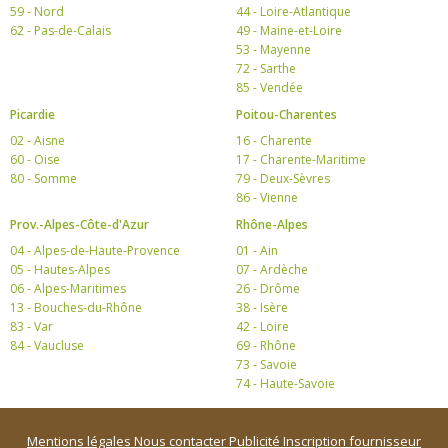
59 - Nord
44 - Loire-Atlantique
62 - Pas-de-Calais
49 - Maine-et-Loire
53 - Mayenne
72 - Sarthe
85 - Vendée
Picardie
Poitou-Charentes
02 - Aisne
16 - Charente
60 - Oise
17 - Charente-Maritime
80 - Somme
79 - Deux-Sèvres
86 - Vienne
Prov.-Alpes-Côte-d'Azur
Rhône-Alpes
04 - Alpes-de-Haute-Provence
01 - Ain
05 - Hautes-Alpes
07 - Ardèche
06 - Alpes-Maritimes
26 - Drôme
13 - Bouches-du-Rhône
38 - Isère
83 - Var
42 - Loire
84 - Vaucluse
69 - Rhône
73 - Savoie
74 - Haute-Savoie
Mentions légales
Nous contacter
Publicité
Inscription fournisseur