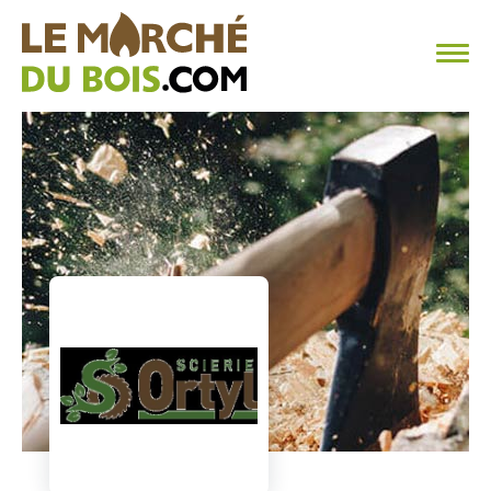
CHAUFFAGE AU BOIS
FAQ
CALCULER SA CONSOMMATION
TROUVER SON FOURNISSEUR
BLOG
ESPACE PRO