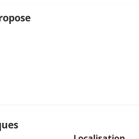
propose
ques
Localisation