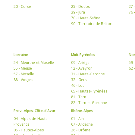
20 - Corse
25 - Doubs
27 
39 - Jura
76 
70 - Haute-Saône
90 - Territoire de Belfort
Lorraine
Midi-Pyrénées
Nor
54 - Meurthe-et-Moselle
09 - Ariège
59 
55 - Meuse
12 - Aveyron
62 
57 - Moselle
31 - Haute-Garonne
88 - Vosges
32 - Gers
46 - Lot
65 - Hautes-Pyrénées
81 - Tarn
82 - Tarn-et-Garonne
Prov.-Alpes-Côte-d'Azur
Rhône-Alpes
04 - Alpes-de-Haute-
01 - Ain
Provence
07 - Ardèche
05 - Hautes-Alpes
26 - Drôme