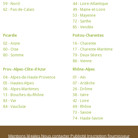
59 - Nord
44 - Loire-Atlantique
62 - Pas-de-Calais
49 - Maine-et-Loire
53 - Mayenne
72 - Sarthe
85 - Vendée
Picardie
Poitou-Charentes
02 - Aisne
16 - Charente
60 - Oise
17 - Charente-Maritime
80 - Somme
79 - Deux-Sèvres
86 - Vienne
Prov.-Alpes-Côte-d'Azur
Rhône-Alpes
04 - Alpes-de-Haute-Provence
01 - Ain
05 - Hautes-Alpes
07 - Ardèche
06 - Alpes-Maritimes
26 - Drôme
13 - Bouches-du-Rhône
38 - Isère
83 - Var
42 - Loire
84 - Vaucluse
69 - Rhône
73 - Savoie
74 - Haute-Savoie
Mentions légales
Nous contacter
Publicité
Inscription fournisseur