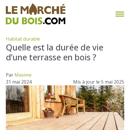
CHAUFFAGE AU BOIS
Habitat durable
Quelle est la durée de vie
FAQ
d’une terrasse en bois ?
CALCULER SA CONSOMMATION
Par
Maxime
TROUVER SON FOURNISSEUR
31 mai 2024
Mis à jour le 5 mai 2025
BLOG
ESPACE PRO