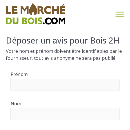
CHAUFFAGE AU BOIS
Déposer un avis pour Bois 2H
FAQ
Votre nom et prénom doivent être identifiables par le
fournisseur, tout avis anonyme ne sera pas publié.
CALCULER SA CONSOMMATION
Prénom
TROUVER SON FOURNISSEUR
BLOG
Nom
ESPACE PRO