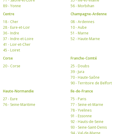
71 - Saône-et-Loire
35 - Ille-et-Vilaine
89 - Yonne
56 - Morbihan
Centre
Champagne-Ardenne
18 - Cher
08 - Ardennes
28 - Eure-et-Loir
10 - Aube
36 - Indre
51 - Marne
37 - Indre-et-Loire
52 - Haute-Marne
41 - Loir-et-Cher
45 - Loiret
Corse
Franche-Comté
20 - Corse
25 - Doubs
39 - Jura
70 - Haute-Saône
90 - Territoire de Belfort
Haute-Normandie
Ile-de-France
27 - Eure
75 - Paris
76 - Seine-Maritime
77 - Seine-et-Marne
78 - Yvelines
91 - Essonne
92 - Hauts-de-Seine
93 - Seine-Saint-Denis
94 - Val-de-Marne