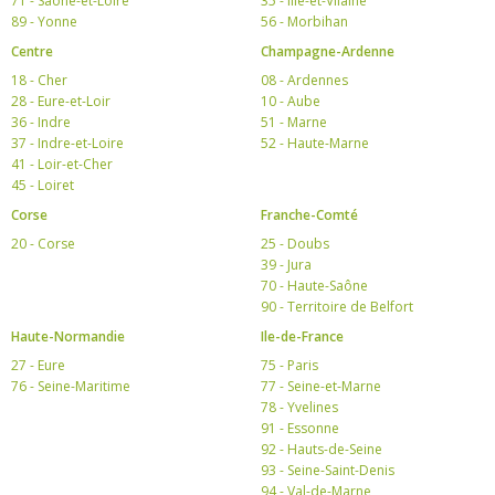
71 - Saône-et-Loire
35 - Ille-et-Vilaine
89 - Yonne
56 - Morbihan
Centre
Champagne-Ardenne
18 - Cher
08 - Ardennes
28 - Eure-et-Loir
10 - Aube
36 - Indre
51 - Marne
37 - Indre-et-Loire
52 - Haute-Marne
41 - Loir-et-Cher
45 - Loiret
Corse
Franche-Comté
20 - Corse
25 - Doubs
39 - Jura
70 - Haute-Saône
90 - Territoire de Belfort
Haute-Normandie
Ile-de-France
27 - Eure
75 - Paris
76 - Seine-Maritime
77 - Seine-et-Marne
78 - Yvelines
91 - Essonne
92 - Hauts-de-Seine
93 - Seine-Saint-Denis
94 - Val-de-Marne