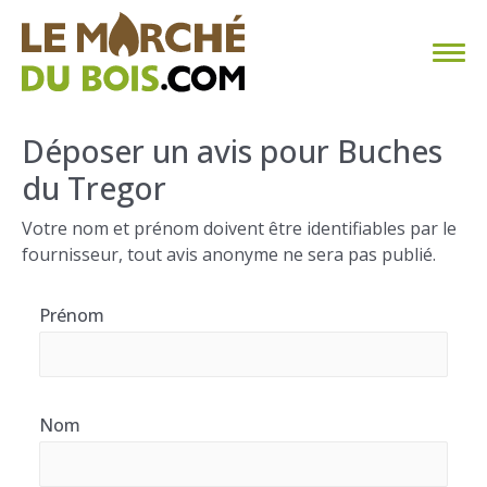
CHAUFFAGE AU BOIS
Déposer un avis pour Buches
du Tregor
FAQ
Votre nom et prénom doivent être identifiables par le
CALCULER SA CONSOMMATION
fournisseur, tout avis anonyme ne sera pas publié.
TROUVER SON FOURNISSEUR
Prénom
BLOG
ESPACE PRO
Nom