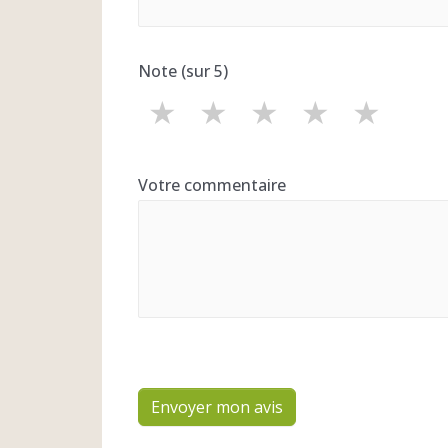
Note (sur 5)
★
★
★
★
★
Votre commentaire
Envoyer mon avis