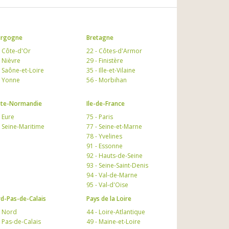
urgogne
Bretagne
- Côte-d'Or
22 - Côtes-d'Armor
- Nièvre
29 - Finistère
- Saône-et-Loire
35 - Ille-et-Vilaine
- Yonne
56 - Morbihan
te-Normandie
Ile-de-France
- Eure
75 - Paris
- Seine-Maritime
77 - Seine-et-Marne
78 - Yvelines
91 - Essonne
92 - Hauts-de-Seine
93 - Seine-Saint-Denis
94 - Val-de-Marne
95 - Val-d'Oise
d-Pas-de-Calais
Pays de la Loire
- Nord
44 - Loire-Atlantique
- Pas-de-Calais
49 - Maine-et-Loire