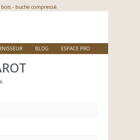
 bois - buche compressé.
RNISSEUR
BLOG
ESPACE PRO
AROT
é.