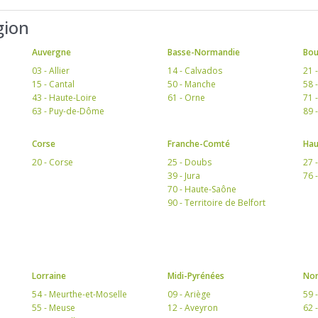
gion
Auvergne
Basse-Normandie
Bo
03 - Allier
14 - Calvados
21 
15 - Cantal
50 - Manche
58 
43 - Haute-Loire
61 - Orne
71 
63 - Puy-de-Dôme
89 
Corse
Franche-Comté
Hau
20 - Corse
25 - Doubs
27 
39 - Jura
76 
70 - Haute-Saône
90 - Territoire de Belfort
Lorraine
Midi-Pyrénées
Nor
54 - Meurthe-et-Moselle
09 - Ariège
59 
55 - Meuse
12 - Aveyron
62 