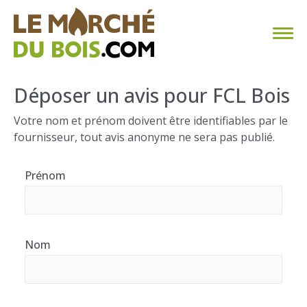
CHAUFFAGE AU BOIS
Déposer un avis pour FCL Bois
FAQ
Votre nom et prénom doivent être identifiables par le
fournisseur, tout avis anonyme ne sera pas publié.
CALCULER SA CONSOMMATION
Prénom
TROUVER SON FOURNISSEUR
BLOG
Nom
ESPACE PRO