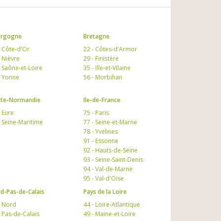
urgogne
Bretagne
- Côte-d'Or
22 - Côtes-d'Armor
- Nièvre
29 - Finistère
- Saône-et-Loire
35 - Ille-et-Vilaine
- Yonne
56 - Morbihan
te-Normandie
Ile-de-France
- Eure
75 - Paris
- Seine-Maritime
77 - Seine-et-Marne
78 - Yvelines
91 - Essonne
92 - Hauts-de-Seine
93 - Seine-Saint-Denis
94 - Val-de-Marne
95 - Val-d'Oise
d-Pas-de-Calais
Pays de la Loire
- Nord
44 - Loire-Atlantique
- Pas-de-Calais
49 - Maine-et-Loire