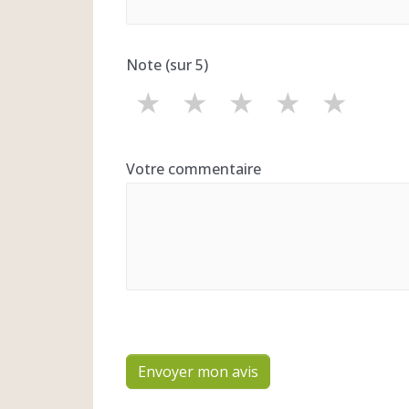
Note (sur 5)
★
★
★
★
★
Votre commentaire
Envoyer mon avis