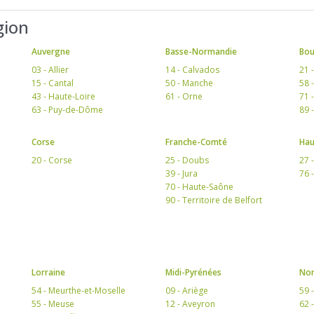
gion
Auvergne
Basse-Normandie
Bo
03 - Allier
14 - Calvados
21 
15 - Cantal
50 - Manche
58 
43 - Haute-Loire
61 - Orne
71 
63 - Puy-de-Dôme
89 
Corse
Franche-Comté
Hau
20 - Corse
25 - Doubs
27 
39 - Jura
76 
70 - Haute-Saône
90 - Territoire de Belfort
Lorraine
Midi-Pyrénées
Nor
54 - Meurthe-et-Moselle
09 - Ariège
59 
55 - Meuse
12 - Aveyron
62 