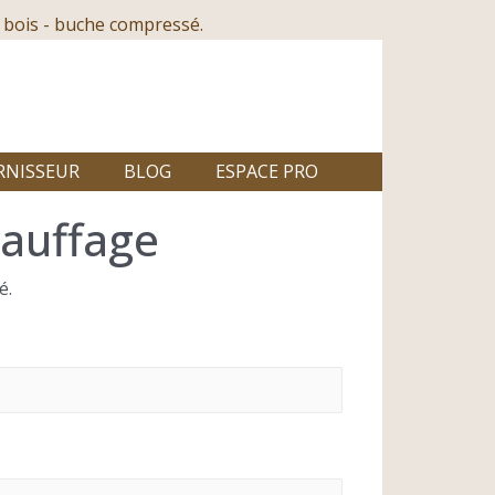
 bois - buche compressé.
RNISSEUR
BLOG
ESPACE PRO
hauffage
é.