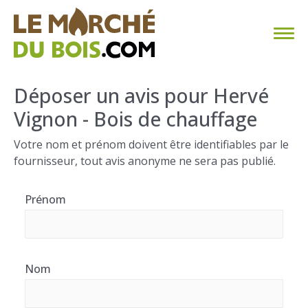
CHAUFFAGE AU BOIS
Déposer un avis pour Hervé
Vignon - Bois de chauffage
FAQ
Votre nom et prénom doivent être identifiables par le
CALCULER SA CONSOMMATION
fournisseur, tout avis anonyme ne sera pas publié.
TROUVER SON FOURNISSEUR
Prénom
BLOG
ESPACE PRO
Nom