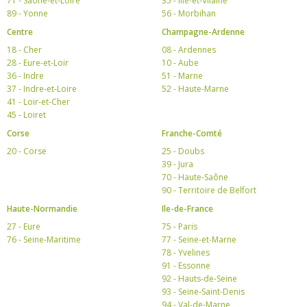
71 - Saône-et-Loire
35 - Ille-et-Vilaine
89 - Yonne
56 - Morbihan
Centre
Champagne-Ardenne
18 - Cher
08 - Ardennes
28 - Eure-et-Loir
10 - Aube
36 - Indre
51 - Marne
37 - Indre-et-Loire
52 - Haute-Marne
41 - Loir-et-Cher
45 - Loiret
Corse
Franche-Comté
20 - Corse
25 - Doubs
39 - Jura
70 - Haute-Saône
90 - Territoire de Belfort
Haute-Normandie
Ile-de-France
27 - Eure
75 - Paris
76 - Seine-Maritime
77 - Seine-et-Marne
78 - Yvelines
91 - Essonne
92 - Hauts-de-Seine
93 - Seine-Saint-Denis
94 - Val-de-Marne