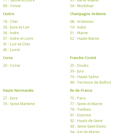
71 - Saône-et-Loire
35 - Ille-et-Vilaine
89 - Yonne
56 - Morbihan
Centre
Champagne-Ardenne
18 - Cher
08 - Ardennes
28 - Eure-et-Loir
10 - Aube
36 - Indre
51 - Marne
37 - Indre-et-Loire
52 - Haute-Marne
41 - Loir-et-Cher
45 - Loiret
Corse
Franche-Comté
20 - Corse
25 - Doubs
39 - Jura
70 - Haute-Saône
90 - Territoire de Belfort
Haute-Normandie
Ile-de-France
27 - Eure
75 - Paris
76 - Seine-Maritime
77 - Seine-et-Marne
78 - Yvelines
91 - Essonne
92 - Hauts-de-Seine
93 - Seine-Saint-Denis
94 - Val-de-Marne