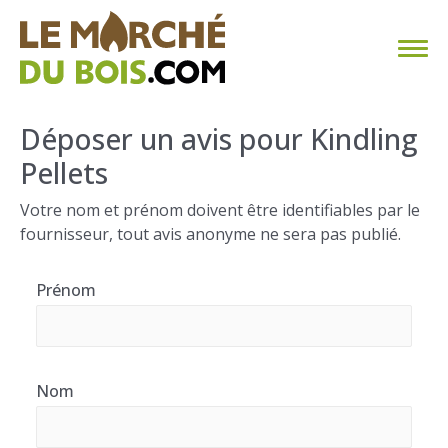
CHAUFFAGE AU BOIS
Déposer un avis pour Kindling
Pellets
FAQ
Votre nom et prénom doivent être identifiables par le
CALCULER SA CONSOMMATION
fournisseur, tout avis anonyme ne sera pas publié.
TROUVER SON FOURNISSEUR
Prénom
BLOG
ESPACE PRO
Nom