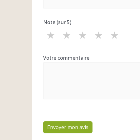
Note (sur 5)
★
★
★
★
★
Votre commentaire
Envoyer mon avis