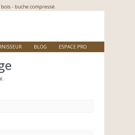
 bois - buche compressé.
RNISSEUR
BLOG
ESPACE PRO
ge
é.