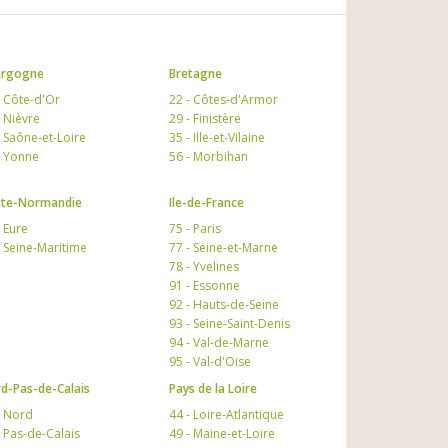
urgogne
Bretagne
- Côte-d'Or
22 - Côtes-d'Armor
- Nièvre
29 - Finistère
- Saône-et-Loire
35 - Ille-et-Vilaine
- Yonne
56 - Morbihan
te-Normandie
Ile-de-France
- Eure
75 - Paris
- Seine-Maritime
77 - Seine-et-Marne
78 - Yvelines
91 - Essonne
92 - Hauts-de-Seine
93 - Seine-Saint-Denis
94 - Val-de-Marne
95 - Val-d'Oise
d-Pas-de-Calais
Pays de la Loire
- Nord
44 - Loire-Atlantique
- Pas-de-Calais
49 - Maine-et-Loire