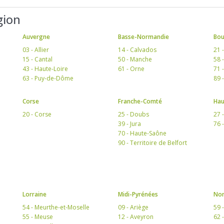
gion
Auvergne
Basse-Normandie
Bo
03 - Allier
14 - Calvados
21 
15 - Cantal
50 - Manche
58 
43 - Haute-Loire
61 - Orne
71 
63 - Puy-de-Dôme
89 
Corse
Franche-Comté
Hau
20 - Corse
25 - Doubs
27 
39 - Jura
76 
70 - Haute-Saône
90 - Territoire de Belfort
Lorraine
Midi-Pyrénées
Nor
54 - Meurthe-et-Moselle
09 - Ariège
59 
55 - Meuse
12 - Aveyron
62 