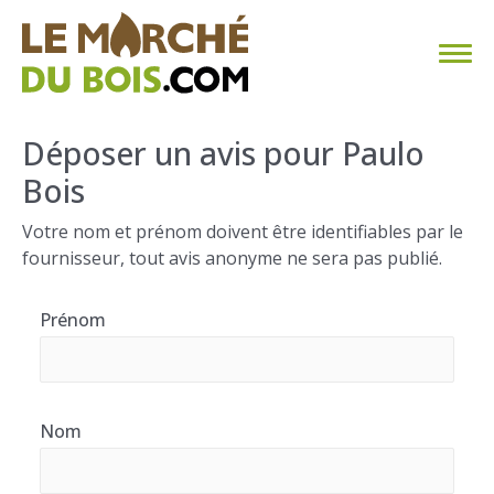
CHAUFFAGE AU BOIS
Déposer un avis pour Paulo
Bois
FAQ
Votre nom et prénom doivent être identifiables par le
CALCULER SA CONSOMMATION
fournisseur, tout avis anonyme ne sera pas publié.
TROUVER SON FOURNISSEUR
Prénom
BLOG
ESPACE PRO
Nom