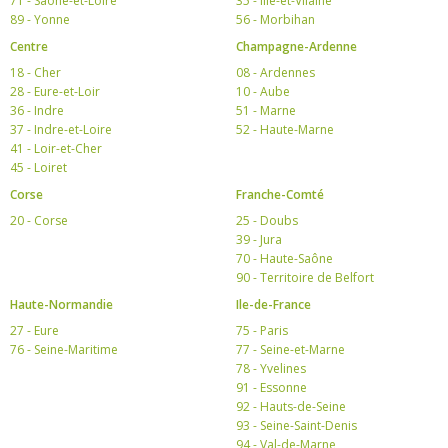
71 - Saône-et-Loire
35 - Ille-et-Vilaine
89 - Yonne
56 - Morbihan
Centre
Champagne-Ardenne
18 - Cher
08 - Ardennes
28 - Eure-et-Loir
10 - Aube
36 - Indre
51 - Marne
37 - Indre-et-Loire
52 - Haute-Marne
41 - Loir-et-Cher
45 - Loiret
Corse
Franche-Comté
20 - Corse
25 - Doubs
39 - Jura
70 - Haute-Saône
90 - Territoire de Belfort
Haute-Normandie
Ile-de-France
27 - Eure
75 - Paris
76 - Seine-Maritime
77 - Seine-et-Marne
78 - Yvelines
91 - Essonne
92 - Hauts-de-Seine
93 - Seine-Saint-Denis
94 - Val-de-Marne