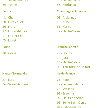
71 - Saône-et-Loire
35 - Ille-et-Vilaine
89 - Yonne
56 - Morbihan
Centre
Champagne-Ardenne
18 - Cher
08 - Ardennes
28 - Eure-et-Loir
10 - Aube
36 - Indre
51 - Marne
37 - Indre-et-Loire
52 - Haute-Marne
41 - Loir-et-Cher
45 - Loiret
Corse
Franche-Comté
20 - Corse
25 - Doubs
39 - Jura
70 - Haute-Saône
90 - Territoire de Belfort
Haute-Normandie
Ile-de-France
27 - Eure
75 - Paris
76 - Seine-Maritime
77 - Seine-et-Marne
78 - Yvelines
91 - Essonne
92 - Hauts-de-Seine
93 - Seine-Saint-Denis
94 - Val-de-Marne