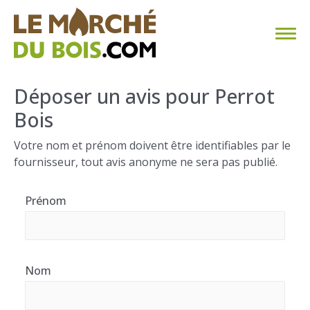
CHAUFFAGE AU BOIS
Déposer un avis pour Perrot
Bois
FAQ
Votre nom et prénom doivent être identifiables par le
CALCULER SA CONSOMMATION
fournisseur, tout avis anonyme ne sera pas publié.
TROUVER SON FOURNISSEUR
Prénom
BLOG
ESPACE PRO
Nom