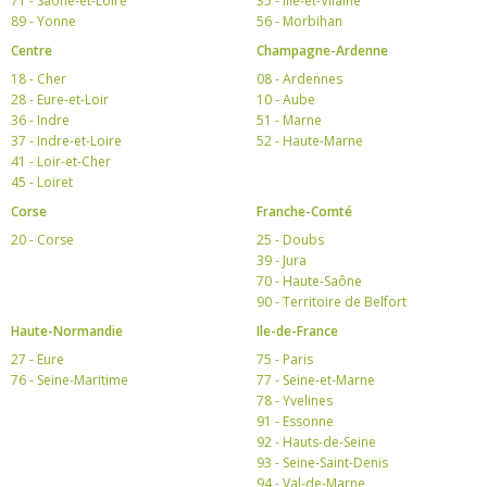
71 - Saône-et-Loire
35 - Ille-et-Vilaine
89 - Yonne
56 - Morbihan
Centre
Champagne-Ardenne
18 - Cher
08 - Ardennes
28 - Eure-et-Loir
10 - Aube
36 - Indre
51 - Marne
37 - Indre-et-Loire
52 - Haute-Marne
41 - Loir-et-Cher
45 - Loiret
Corse
Franche-Comté
20 - Corse
25 - Doubs
39 - Jura
70 - Haute-Saône
90 - Territoire de Belfort
Haute-Normandie
Ile-de-France
27 - Eure
75 - Paris
76 - Seine-Maritime
77 - Seine-et-Marne
78 - Yvelines
91 - Essonne
92 - Hauts-de-Seine
93 - Seine-Saint-Denis
94 - Val-de-Marne