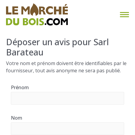
CHAUFFAGE AU BOIS
Déposer un avis pour Sarl
Barateau
FAQ
Votre nom et prénom doivent être identifiables par le
CALCULER SA CONSOMMATION
fournisseur, tout avis anonyme ne sera pas publié.
TROUVER SON FOURNISSEUR
Prénom
BLOG
ESPACE PRO
Nom