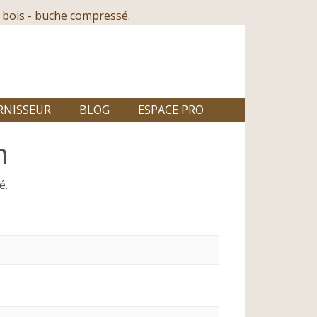
 bois - buche compressé.
RNISSEUR
BLOG
ESPACE PRO
n
é.