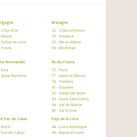
urgogne
Bretagne
- Côte-d'Or
22 - Côtes-d'Armor
- Nièvre
29 - Finistère
- Saône-et-Loire
35 - Ille-et-Vilaine
- Yonne
56 - Morbihan
te-Normandie
Ile-de-France
- Eure
75 - Paris
- Seine-Maritime
77 - Seine-et-Marne
78 - Yvelines
91 - Essonne
92 - Hauts-de-Seine
93 - Seine-Saint-Denis
94 - Val-de-Marne
95 - Val-d'Oise
d-Pas-de-Calais
Pays de la Loire
- Nord
44 - Loire-Atlantique
- Pas-de-Calais
49 - Maine-et-Loire