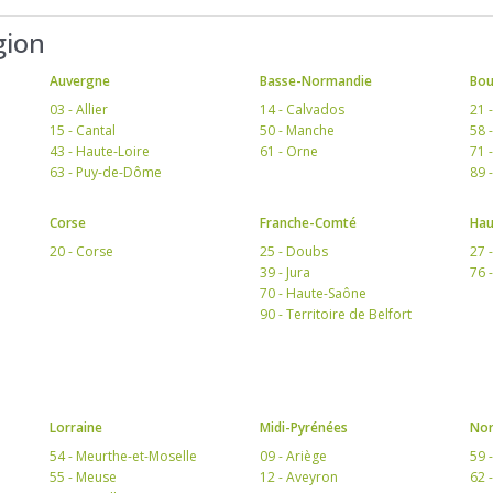
gion
Auvergne
Basse-Normandie
Bo
03 - Allier
14 - Calvados
21 
15 - Cantal
50 - Manche
58 
43 - Haute-Loire
61 - Orne
71 
63 - Puy-de-Dôme
89 
Corse
Franche-Comté
Hau
20 - Corse
25 - Doubs
27 
39 - Jura
76 
70 - Haute-Saône
90 - Territoire de Belfort
Lorraine
Midi-Pyrénées
Nor
54 - Meurthe-et-Moselle
09 - Ariège
59 
55 - Meuse
12 - Aveyron
62 