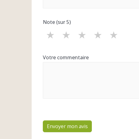
Note (sur 5)
★
★
★
★
★
Votre commentaire
Envoyer mon avis