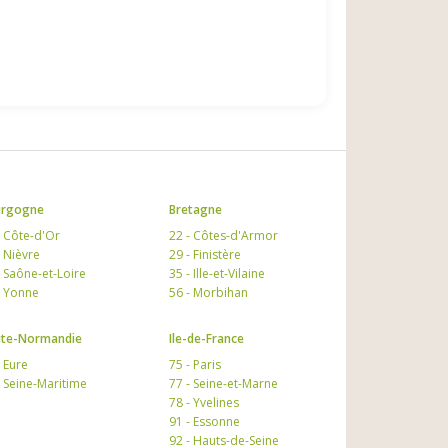
urgogne
Bretagne
- Côte-d'Or
22 - Côtes-d'Armor
- Nièvre
29 - Finistère
- Saône-et-Loire
35 - Ille-et-Vilaine
- Yonne
56 - Morbihan
te-Normandie
Ile-de-France
- Eure
75 - Paris
- Seine-Maritime
77 - Seine-et-Marne
78 - Yvelines
91 - Essonne
92 - Hauts-de-Seine