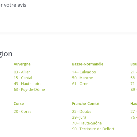
r votre avis
gion
Auvergne
Basse-Normandie
Bo
03 - Allier
14 - Calvados
21 
15 - Cantal
50 - Manche
58 
43 - Haute-Loire
61 - Orne
71 
63 - Puy-de-Dôme
89 
Corse
Franche-Comté
Hau
20 - Corse
25 - Doubs
27 
39 - Jura
76 
70 - Haute-Saône
90 - Territoire de Belfort