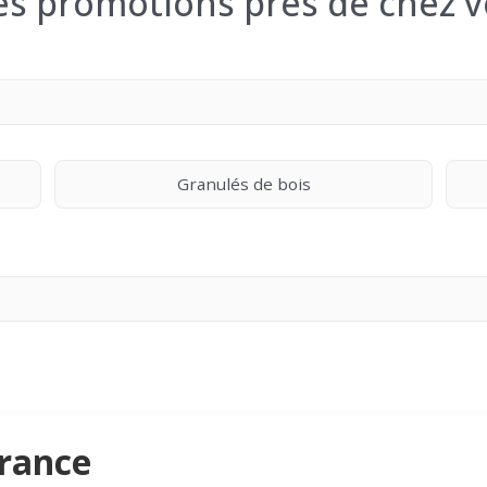
les promotions près de chez v
Granulés de bois
France