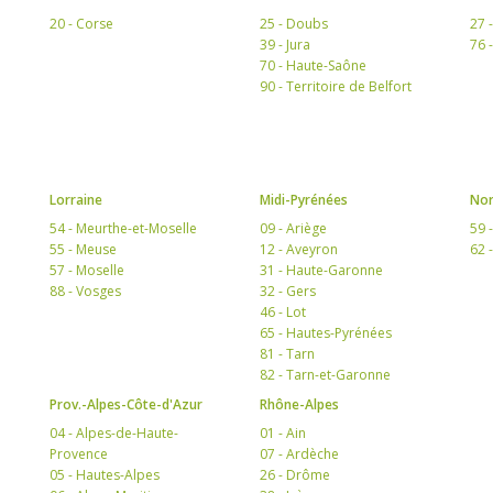
20 - Corse
25 - Doubs
27 
39 - Jura
76 
70 - Haute-Saône
90 - Territoire de Belfort
Lorraine
Midi-Pyrénées
Nor
54 - Meurthe-et-Moselle
09 - Ariège
59 
55 - Meuse
12 - Aveyron
62 
57 - Moselle
31 - Haute-Garonne
88 - Vosges
32 - Gers
46 - Lot
65 - Hautes-Pyrénées
81 - Tarn
82 - Tarn-et-Garonne
Prov.-Alpes-Côte-d'Azur
Rhône-Alpes
04 - Alpes-de-Haute-
01 - Ain
Provence
07 - Ardèche
05 - Hautes-Alpes
26 - Drôme