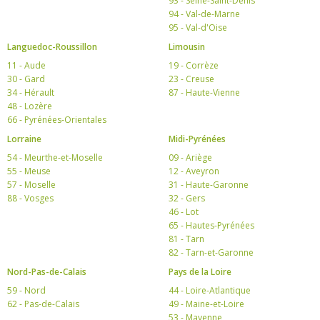
93 - Seine-Saint-Denis
94 - Val-de-Marne
95 - Val-d'Oise
Languedoc-Roussillon
Limousin
11 - Aude
19 - Corrèze
30 - Gard
23 - Creuse
34 - Hérault
87 - Haute-Vienne
48 - Lozère
66 - Pyrénées-Orientales
Lorraine
Midi-Pyrénées
54 - Meurthe-et-Moselle
09 - Ariège
55 - Meuse
12 - Aveyron
57 - Moselle
31 - Haute-Garonne
88 - Vosges
32 - Gers
46 - Lot
65 - Hautes-Pyrénées
81 - Tarn
82 - Tarn-et-Garonne
Nord-Pas-de-Calais
Pays de la Loire
59 - Nord
44 - Loire-Atlantique
62 - Pas-de-Calais
49 - Maine-et-Loire
53 - Mayenne