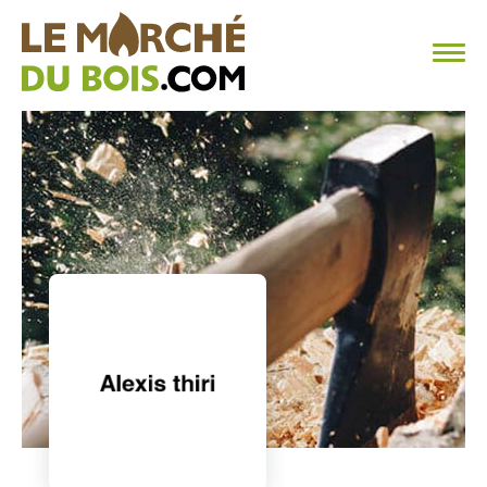
CHAUFFAGE AU BOIS
FAQ
CALCULER SA CONSOMMATION
TROUVER SON FOURNISSEUR
BLOG
ESPACE PRO