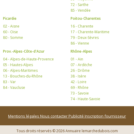
72 - Sarthe
85 - Vendée
Picardie
Poitou-Charentes
02 - Aisne
16 - Charente
60 - Oise
17 - Charente-Maritime
80 - Somme
79 - Deux-Sèvres
86 - Vienne
Prov.-Alpes-Côte-d'Azur
Rhône-Alpes
04 - Alpes-de-Haute-Provence
01 - Ain
05 - Hautes-Alpes
07 - Ardèche
06 - Alpes-Maritimes
26 - Drôme
13 - Bouches-du-Rhône
38 - Isère
83 - Var
42 - Loire
84 - Vaucluse
69 - Rhône
73 - Savoie
74 - Haute-Savoie
Mentions légales
Nous contacter
Publicité
Inscription fournisseur
Tous droits réservés © 2026 Annuaire lemarchedubois.com