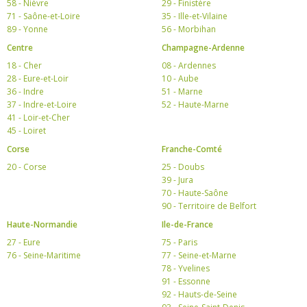
58 - Nièvre
29 - Finistère
71 - Saône-et-Loire
35 - Ille-et-Vilaine
89 - Yonne
56 - Morbihan
Centre
Champagne-Ardenne
18 - Cher
08 - Ardennes
28 - Eure-et-Loir
10 - Aube
36 - Indre
51 - Marne
37 - Indre-et-Loire
52 - Haute-Marne
41 - Loir-et-Cher
45 - Loiret
Corse
Franche-Comté
20 - Corse
25 - Doubs
39 - Jura
70 - Haute-Saône
90 - Territoire de Belfort
Haute-Normandie
Ile-de-France
27 - Eure
75 - Paris
76 - Seine-Maritime
77 - Seine-et-Marne
78 - Yvelines
91 - Essonne
92 - Hauts-de-Seine