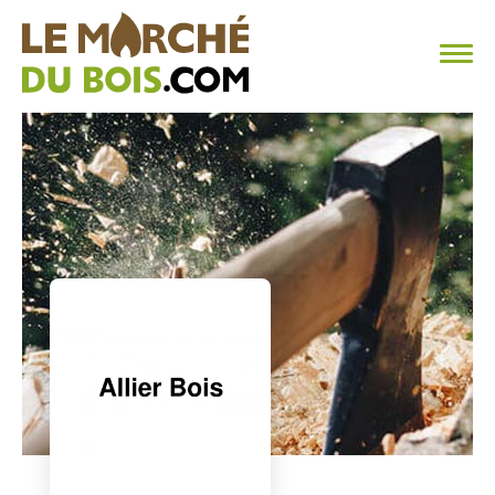
CHAUFFAGE AU BOIS
FAQ
CALCULER SA CONSOMMATION
TROUVER SON FOURNISSEUR
BLOG
ESPACE PRO