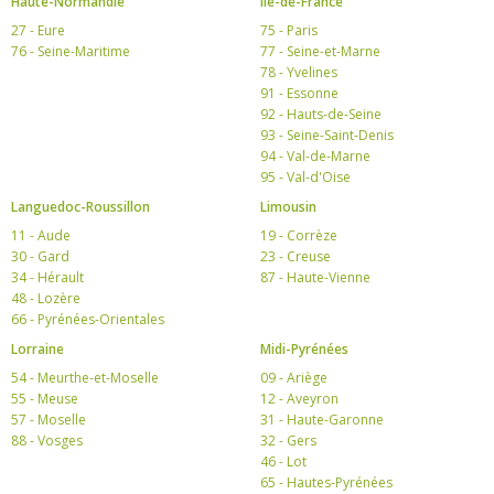
Haute-Normandie
Ile-de-France
27 - Eure
75 - Paris
76 - Seine-Maritime
77 - Seine-et-Marne
78 - Yvelines
91 - Essonne
92 - Hauts-de-Seine
93 - Seine-Saint-Denis
94 - Val-de-Marne
95 - Val-d'Oise
Languedoc-Roussillon
Limousin
11 - Aude
19 - Corrèze
30 - Gard
23 - Creuse
34 - Hérault
87 - Haute-Vienne
48 - Lozère
66 - Pyrénées-Orientales
Lorraine
Midi-Pyrénées
54 - Meurthe-et-Moselle
09 - Ariège
55 - Meuse
12 - Aveyron
57 - Moselle
31 - Haute-Garonne
88 - Vosges
32 - Gers
46 - Lot
65 - Hautes-Pyrénées