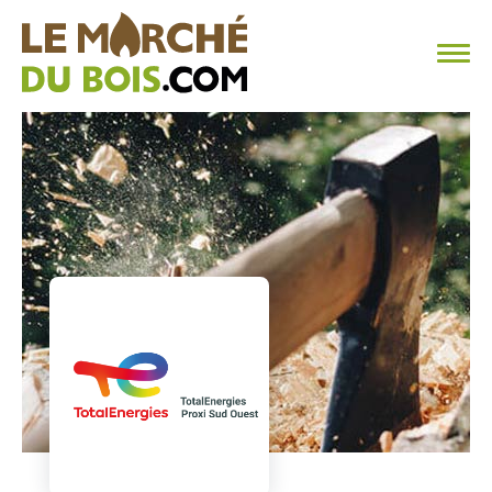
CHAUFFAGE AU BOIS
FAQ
CALCULER SA CONSOMMATION
TROUVER SON FOURNISSEUR
BLOG
ESPACE PRO