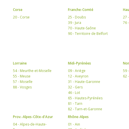
Corse
Franche-Comté
Hau
20 - Corse
25 - Doubs
27 
39 - Jura
76 
70 - Haute-Saône
90 - Territoire de Belfort
Lorraine
Midi-Pyrénées
Nor
54 - Meurthe-et-Moselle
09 - Ariège
59 
55 - Meuse
12 - Aveyron
62 
57 - Moselle
31 - Haute-Garonne
88 - Vosges
32 - Gers
46 - Lot
65 - Hautes-Pyrénées
81 - Tarn
82 - Tarn-et-Garonne
Prov.-Alpes-Côte-d'Azur
Rhône-Alpes
04 - Alpes-de-Haute-
01 - Ain