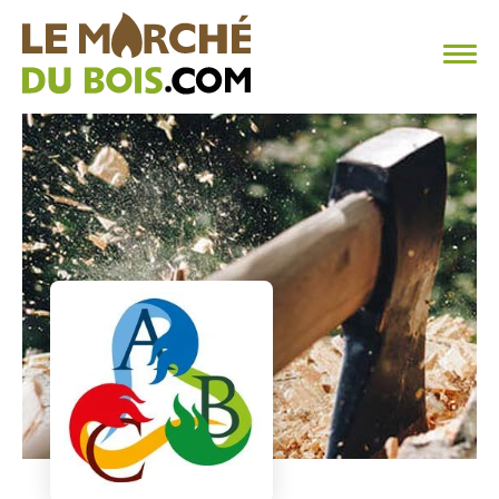
CHAUFFAGE AU BOIS
FAQ
CALCULER SA CONSOMMATION
TROUVER SON FOURNISSEUR
BLOG
ESPACE PRO