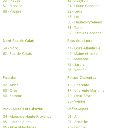
55 - Meuse
12 - Aveyron
57 - Moselle
31 - Haute-Garonne
88 - Vosges
32 - Gers
46 - Lot
65 - Hautes-Pyrénées
81 - Tarn
82 - Tarn-et-Garonne
Nord-Pas-de-Calais
Pays de la Loire
59 - Nord
44 - Loire-Atlantique
62 - Pas-de-Calais
49 - Maine-et-Loire
53 - Mayenne
72 - Sarthe
85 - Vendée
Picardie
Poitou-Charentes
02 - Aisne
16 - Charente
60 - Oise
17 - Charente-Maritime
80 - Somme
79 - Deux-Sèvres
86 - Vienne
Prov.-Alpes-Côte-d'Azur
Rhône-Alpes
04 - Alpes-de-Haute-Provence
01 - Ain
05 - Hautes-Alpes
07 - Ardèche
06 - Alpes-Maritimes
26 - Drôme