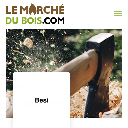
CHAUFFAGE AU BOIS
FAQ
CALCULER SA CONSOMMATION
TROUVER SON FOURNISSEUR
BLOG
ESPACE PRO