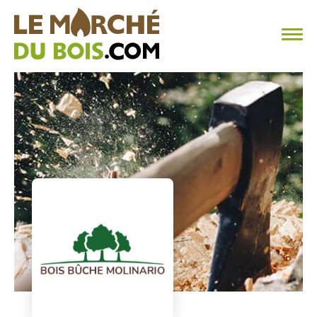
CHAUFFAGE AU BOIS
FAQ
CALCULER SA CONSOMMATION
TROUVER SON FOURNISSEUR
BLOG
ESPACE PRO