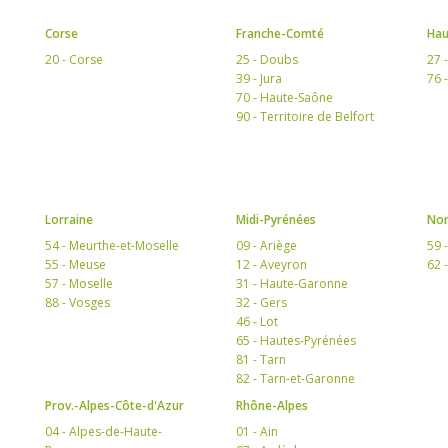
Corse
Franche-Comté
Hau
20 - Corse
25 - Doubs
27 
39 - Jura
76 
70 - Haute-Saône
90 - Territoire de Belfort
Lorraine
Midi-Pyrénées
Nor
54 - Meurthe-et-Moselle
09 - Ariège
59 
55 - Meuse
12 - Aveyron
62 
57 - Moselle
31 - Haute-Garonne
88 - Vosges
32 - Gers
46 - Lot
65 - Hautes-Pyrénées
81 - Tarn
82 - Tarn-et-Garonne
Prov.-Alpes-Côte-d'Azur
Rhône-Alpes
04 - Alpes-de-Haute-
01 - Ain