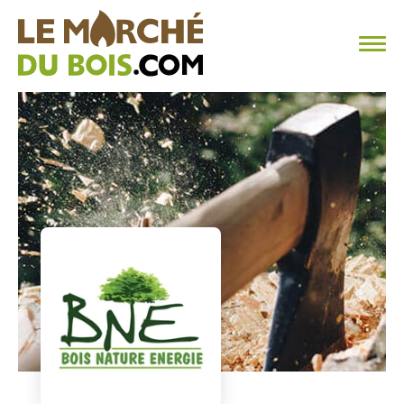
CHAUFFAGE AU BOIS
FAQ
CALCULER SA CONSOMMATION
TROUVER SON FOURNISSEUR
BLOG
ESPACE PRO