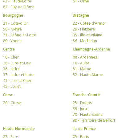
43 - Haute-Loire
61 - Orne
63 - Puy-de-Dôme
Bourgogne
Bretagne
21 - Côte-d'Or
22 - Côtes-d'Armor
58 - Nièvre
29 - Finistère
71 - Saône-et-Loire
35 - Ille-et-Vilaine
89 - Yonne
56 - Morbihan
Centre
Champagne-Ardenne
18 - Cher
08 - Ardennes
28 - Eure-et-Loir
10 - Aube
36 - Indre
51 - Marne
37 - Indre-et-Loire
52 - Haute-Marne
41 - Loir-et-Cher
45 - Loiret
Corse
Franche-Comté
20 - Corse
25 - Doubs
39 - Jura
70 - Haute-Saône
90 - Territoire de Belfort
Haute-Normandie
Ile-de-France
27 - Eure
75 - Paris